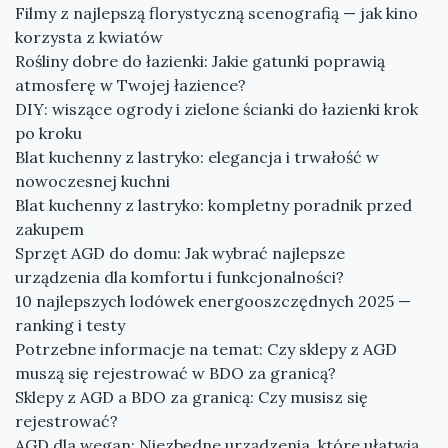
Filmy z najlepszą florystyczną scenografią — jak kino
korzysta z kwiatów
Rośliny dobre do łazienki: Jakie gatunki poprawią
atmosferę w Twojej łazience?
DIY: wiszące ogrody i zielone ścianki do łazienki krok
po kroku
Blat kuchenny z lastryko: elegancja i trwałość w
nowoczesnej kuchni
Blat kuchenny z lastryko: kompletny poradnik przed
zakupem
Sprzęt AGD do domu: Jak wybrać najlepsze
urządzenia dla komfortu i funkcjonalności?
10 najlepszych lodówek energooszczędnych 2025 —
ranking i testy
Potrzebne informacje na temat: Czy sklepy z AGD
muszą się rejestrować w BDO za granicą?
Sklepy z AGD a BDO za granicą: Czy musisz się
rejestrować?
AGD dla wegan: Niezbędne urządzenia, które ułatwią