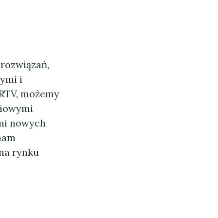
rozwiązań,
ymi i
i RTV, możemy
ściowymi
ami nowych
 nam
na rynku