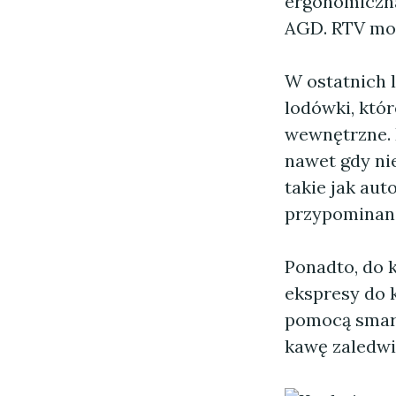
ergonomiczna
AGD. RTV moż
W ostatnich l
lodówki, któ
wewnętrzne.
nawet gdy ni
takie jak au
przypominani
Ponadto, do 
ekspresy do 
pomocą smart
kawę zaledwie