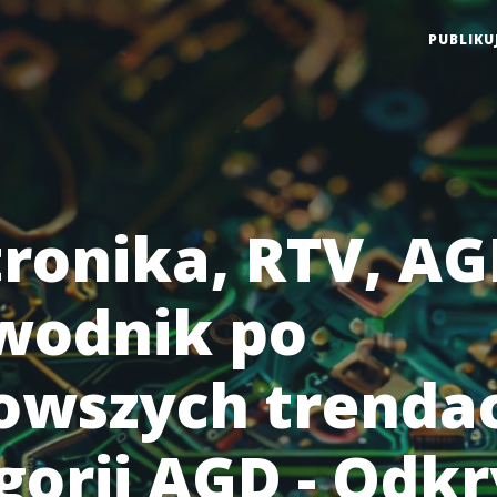
PUBLIKU
tronika, RTV, AG
wodnik po
owszych trenda
gorii AGD - Odkr