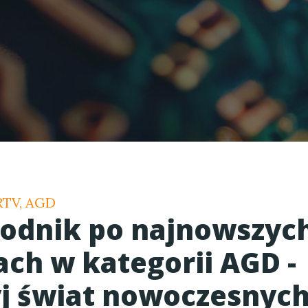
 RTV, AGD
odnik po najnowszyc
ach w kategorii AGD -
j świat nowoczesnyc