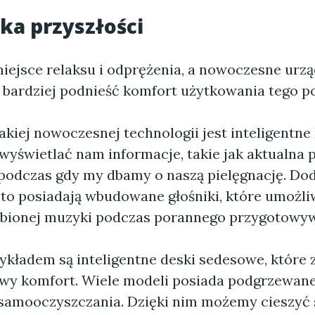
nka przyszłości
miejsce relaksu i odprężenia, a nowoczesne ur
 bardziej podnieść komfort użytkowania tego p
kiej nowoczesnej technologii jest inteligentne 
 wyświetlać nam informacje, takie jak aktualna
podczas gdy my dbamy o naszą pielęgnację. Do
sto posiadają wbudowane głośniki, które umożli
ubionej muzyki podczas porannego przygotowyw
ykładem są inteligentne deski sedesowe, które 
y komfort. Wiele modeli posiada podgrzewane
 samooczyszczania. Dzięki nim możemy cieszyć 