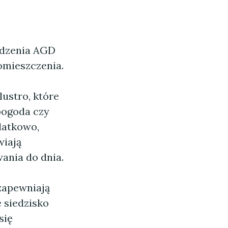
ządzenia AGD
omieszczenia.
lustro, które
 pogoda czy
datkowo,
wiają
ania do dnia.
zapewniają
 siedzisko
się