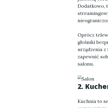
Dodatkowo, t
streamingowy
nieograniczon
Oprócz telew
głośniki bez
urządzenia z
zapewnić sob
salonu.
2. Kuche
Kuchnia to se