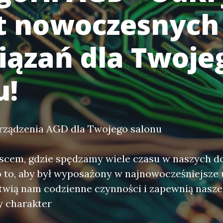
t nowoczesnych
iązań dla Twoje
u!
rządzenia AGD dla Twojego salonu
jscem, gdzie spędzamy wiele czasu w naszych 
 to, aby był wyposażony w najnowocześniejsze 
atwią nam codzienne czynności i zapewnią nas
y charakter