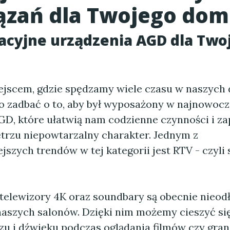
ązań dla Twojego dom
acyjne urządzenia AGD dla Two
iejscem, gdzie spędzamy wiele czasu w naszych
o zadbać o to, aby był wyposażony w najnowocz
GD, które ułatwią nam codzienne czynności i z
rzu niepowtarzalny charakter. Jednym z
jszych trendów w tej kategorii jest RTV - czyli 
elewizory 4K oraz soundbary są obecnie nieod
aszych salonów. Dzięki nim możemy cieszyć si
zu i dźwięku podczas oglądania filmów czy grani