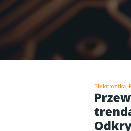
Elektronika,
Przew
trend
Odkry