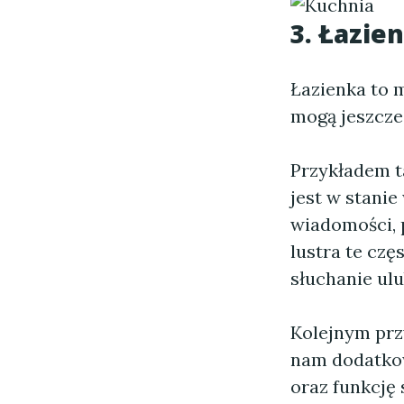
3. Łazie
Łazienka to 
mogą jeszcze
Przykładem ta
jest w stanie
wiadomości, 
lustra te czę
słuchanie ul
Kolejnym prz
nam dodatkow
oraz funkcję