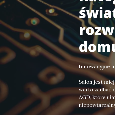
świa
rozw
dom
Innowacyjne u
Salon jest mie
warto zadbać o
AGD, które uł
niepowtarzaln