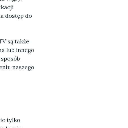
kacji
ia dostęp do
TV są także
a lub innego
y sposób
eniu naszego
ie tylko