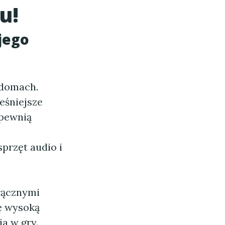
u!
jego
 domach.
eśniejsze
apewnią
sprzęt audio i
łącznymi
ę wysoką
a w gry.