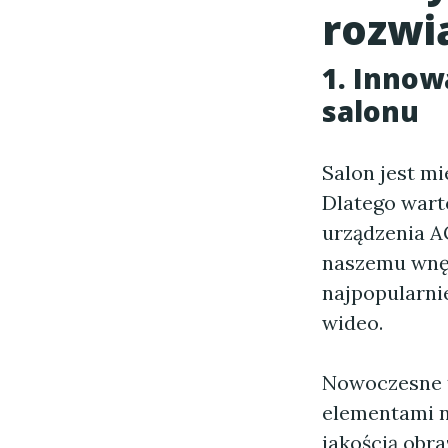
rozwi
1. Innow
salonu
Salon jest m
Dlatego wart
urządzenia A
naszemu wnęt
najpopularnie
wideo.
Nowoczesne t
elementami n
jakością obra