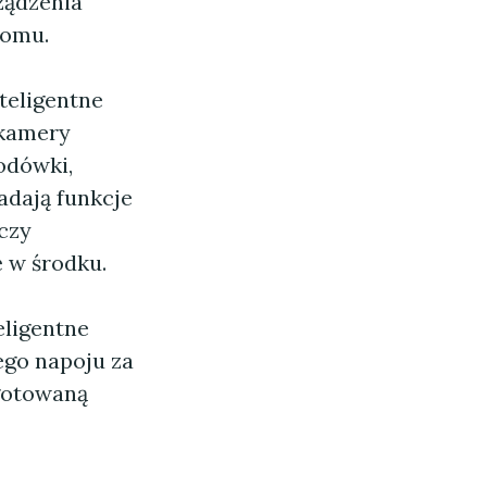
ządzenia
domu.
teligentne
 kamery
odówki,
adają funkcje
czy
 w środku.
eligentne
ego napoju za
gotowaną