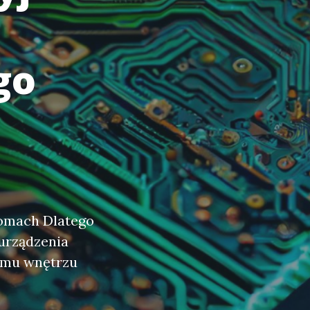
go
domach Dlatego
urządzenia
zemu wnętrzu