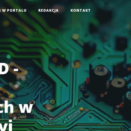
J W PORTALU
REDAKCJA
KONTAKT
D -
ch w
yj