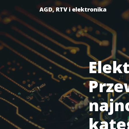
AGD, RTV i elektronika
Elek
Prze
najn
kate