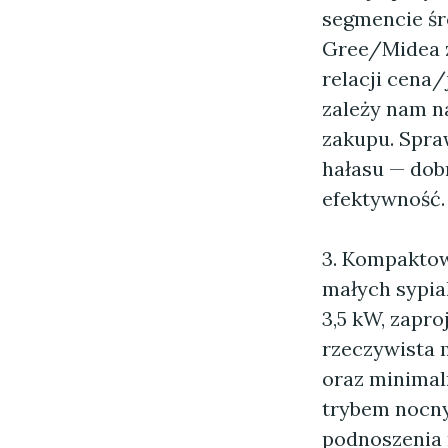
segmencie śr
Gree/Midea z
relacji cena
zależy nam n
zakupu. Spr
hałasu — dobr
efektywność.
3. Kompaktow
małych sypia
3,5 kW, zapro
rzeczywista 
oraz minimal
trybem nocny
podnoszenia