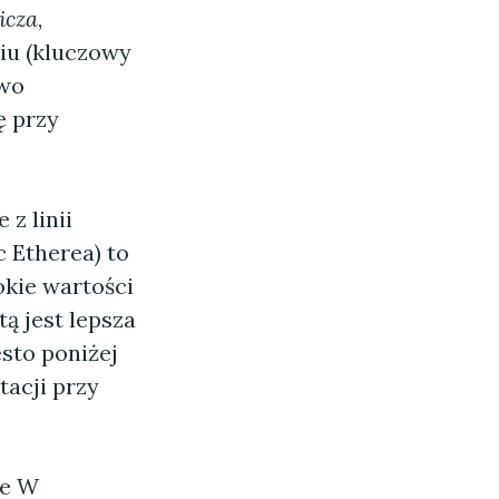
icza
,
iu (kluczowy
owo
ę przy
z linii
 Etherea) to
okie wartości
ą jest lepsza
sto poniżej
tacji przy
ge W