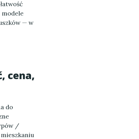
 łatwość
e modele
Pruszków — w
, cena,
ia do
zne
typów /
m mieszkaniu