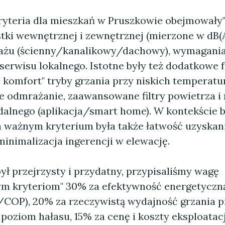
ryteria dla mieszkań w Pruszkowie obejmowały
tki wewnętrznej i zewnętrznej (mierzone w dB(A)
żu (ścienny/kanalikowy/dachowy), wymagania
serwisu lokalnego. Istotne były też dodatkowe 
 komfort" tryby grzania przy niskich temperatu
 odmrażanie, zaawansowane filtry powietrza i
dalnego (aplikacja/smart home). W kontekście 
 ważnym kryterium była także łatwość uzyskan
 minimalizacja ingerencji w elewację.
ył przejrzysty i przydatny, przypisaliśmy wagę
m kryteriom" 30% za efektywność energetyczn
OP), 20% za rzeczywistą wydajność grzania pr
 poziom hałasu, 15% za cenę i koszty eksploatacj