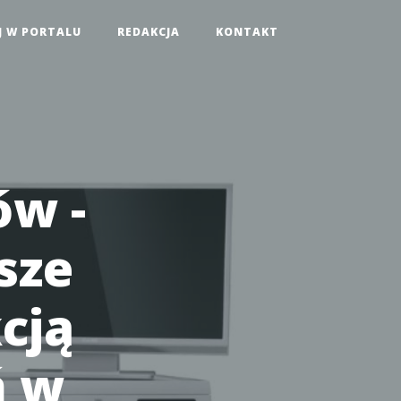
J W PORTALU
REDAKCJA
KONTAKT
ów -
sze
cją
ń w