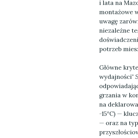
i lata na Maz
montażowe w 
uwagę zarówn
niezależne te
doświadczen
potrzeb miesz
Główne kryte
wydajności"
odpowiadając
grzania w k
na deklarowa
-15°C) — klu
— oraz na ty
przyszłościow