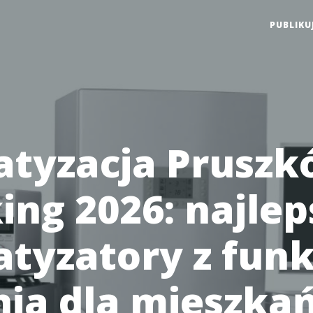
PUBLIKU
atyzacja Pruszk
ing 2026: najlep
atyzatory z funk
nia dla mieszka