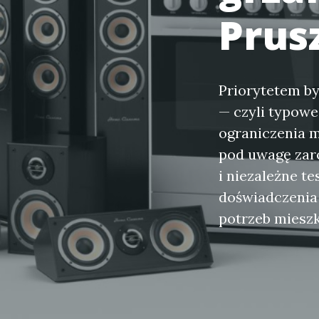
Prus
Priorytetem by
— czyli typowe
ograniczenia 
pod uwagę zar
i niezależne t
doświadczenia
potrzeb mieszk