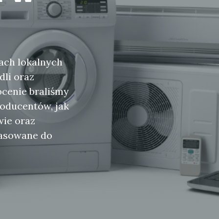
kach lokalnych
dli oraz
cenie braliśmy
oducentów, jak
wie oraz
pasowane do