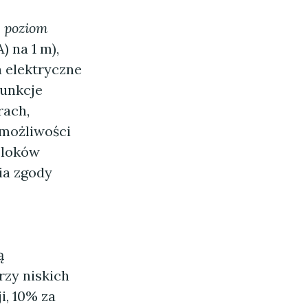
"
poziom
 na 1 m),
 elektryczne
funkcje
rach,
 możliwości
bloków
ia zgody
ą
zy niskich
i, 10% za