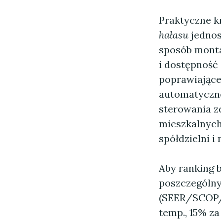
Praktyczne k
hałasu
jednos
sposób monta
i dostępność 
poprawiające
automatyczne
sterowania z
mieszkalnych
spółdzielni i
Aby ranking b
poszczególny
(SEER/SCOP/C
temp., 15% za