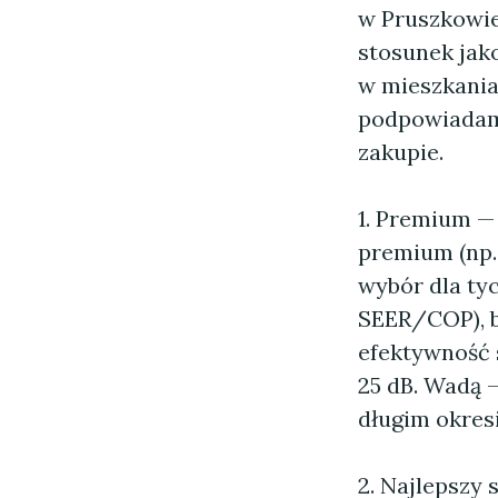
w Pruszkowie
stosunek jak
w mieszkania
podpowiadamy
zakupie.
1. Premium — 
premium (np.
wybór dla ty
SEER/COP), ba
efektywność 
25 dB. Wadą —
długim okres
2. Najlepszy