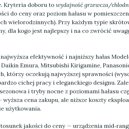
. Kryteria doboru to
wydajność grzewcza/chłodn
ości do ceny oraz poziom hałasu w pomieszczen
ch wielorodzinnych). Przy każdym typie skrót
, dla kogo jest najlepszy i na co zwrócić uwag
najwyższa efektywność i najniższy hałas Modele 
 Daikin Emura, Mitsubishi Kirigamine, Panasonic
ch, którzy oczekują najwyższej sprawności (wys
rdzo cichej pracy i eleganckiego designu. Zalet
sezonowa i tryby nocne z poziomami hałasu czę
 wyższa cena zakupu, ale niższe koszty eksploa
ie użytkowania.
 stosunek jakości do ceny — urządzenia mid‑ran