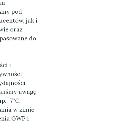
ia
iśmy pod
centów, jak i
wie oraz
opasowane do
ci i
tywności
ydajności
aliśmy uwagę
. -7°C,
ania w zimie
enia GWP i