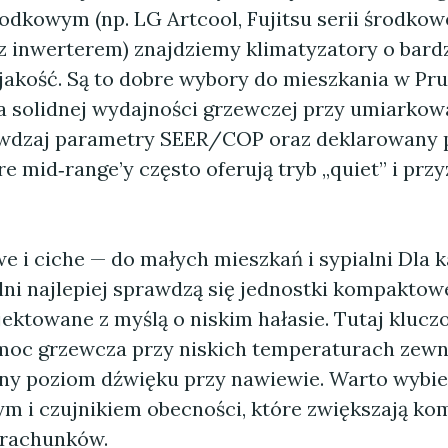
odkowym (np. LG Artcool, Fujitsu serii środkow
 inwerterem) znajdziemy klimatyzatory o bard
/jakość. Są to dobre wybory do mieszkania w Pr
a solidnej wydajności grzewczej przy umiarko
awdzaj parametry SEER/COP oraz deklarowany
e mid‑range’y często oferują tryb „quiet” i prz
e i ciche — do małych mieszkań i sypialni Dla k
lni najlepiej sprawdzą się jednostki kompaktow
jektowane z myślą o niskim hałasie. Tutaj klucz
moc grzewcza przy niskich temperaturach zew
ny poziom dźwięku przy nawiewie. Warto wybie
m i czujnikiem obecności, które zwiększają kom
 rachunków.