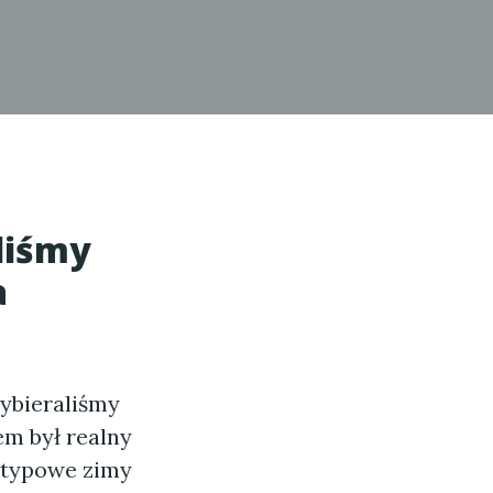
liśmy
a
wybieraliśmy
em był realny
i typowe zimy