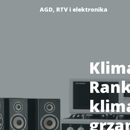
AGD, RTV i elektronika
Klim
Rank
klim
grza