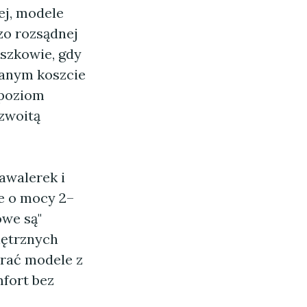
ej, modele
zo rozsądnej
uszkowie, gdy
wanym koszcie
 poziom
yzwoitą
awalerek i
e o mocy 2–
owe są"
nętrznych
rać modele z
fort bez