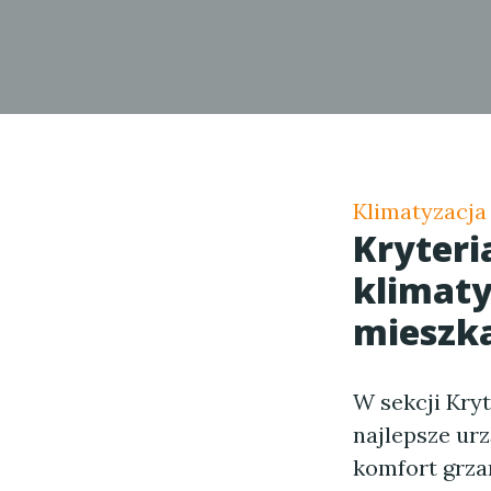
Klimatyzacja
Kryteri
klimaty
mieszk
W sekcji Kry
najlepsze ur
komfort grza