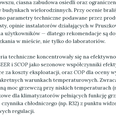
owszu, ciasna zabudowa osiedli oraz ograniczen
budynkach wielorodzinnych. Przy ocenie bral
o parametry techniczne podawane przez produ
sty, opinie instalatorów działających w Pruszko
ia użytkowników — dlatego rekomendacje są d
kania w mieście, nie tylko do laboratoriów.
ria techniczne koncentrowały się na efektywnoś
SEER
i
SCOP
jako sezonowe współczynniki efek
e za koszty eksploatacji, oraz
COP
dla oceny w
onkretnych warunkach temperaturowych. Zwrac
ną moc grzewczą przy niskich temperaturach (np
czowe dla klimatyzatorów pełniących funkcję grz
p czynnika chłodniczego (np. R32) z punktu widz
ych regulacji.