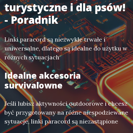
turystyczne i dla psów!
- Poradnik
Linki paracord są niezwykle trwałe i
uniwersalne, dlatego są idealne do użytku w
różnych sytuacjach
Idealne akcesoria
survivalowne
Jeśli lubisz aktywności outdoorowe i chcesz
być przygotowany na różne niespodziewane
sytuacje, linki paracord są niezastąpione