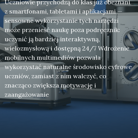
Uczniowie przychodzą do klas już obeznani
z smartfonami, tabletami i aplikacjami —
sensowne wykorzystanie tych narzędzi
może przenieść naukę poza podręcznik:
uczynić ją bardziej interaktywną,
wielozmysłową i dostępną 24/7 Wdrożenie
mobilnych multimediów pozwala
wykorzystać naturalne środowisko cyfrowe
uczniów, zamiast z nim walczyć, co
znacząco zwiększa motywację i
zaangażowanie