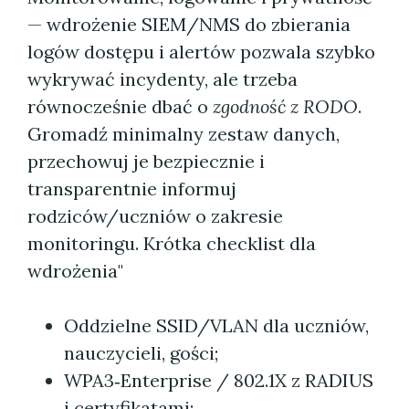
— wdrożenie SIEM/NMS do zbierania
logów dostępu i alertów pozwala szybko
wykrywać incydenty, ale trzeba
równocześnie dbać o
zgodność z RODO
.
Gromadź minimalny zestaw danych,
przechowuj je bezpiecznie i
transparentnie informuj
rodziców/uczniów o zakresie
monitoringu. Krótka checklist dla
wdrożenia"
Oddzielne SSID/VLAN dla uczniów,
nauczycieli, gości;
WPA3‑Enterprise / 802.1X z RADIUS
i certyfikatami;