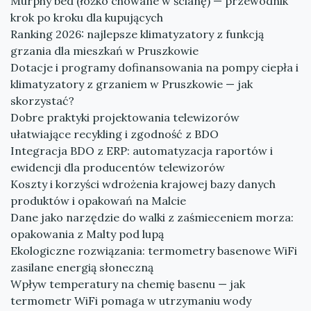
Murphy bed (łóżko chowane w ścianę) — przewodnik
krok po kroku dla kupujących
Ranking 2026: najlepsze klimatyzatory z funkcją
grzania dla mieszkań w Pruszkowie
Dotacje i programy dofinansowania na pompy ciepła i
klimatyzatory z grzaniem w Pruszkowie — jak
skorzystać?
Dobre praktyki projektowania telewizorów
ułatwiające recykling i zgodność z BDO
Integracja BDO z ERP: automatyzacja raportów i
ewidencji dla producentów telewizorów
Koszty i korzyści wdrożenia krajowej bazy danych
produktów i opakowań na Malcie
Dane jako narzędzie do walki z zaśmieceniem morza:
opakowania z Malty pod lupą
Ekologiczne rozwiązania: termometry basenowe WiFi
zasilane energią słoneczną
Wpływ temperatury na chemię basenu — jak
termometr WiFi pomaga w utrzymaniu wody