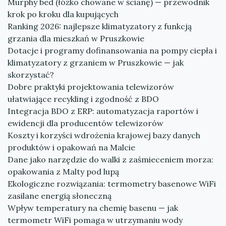
Murphy bed (łóżko chowane w ścianę) — przewodnik
krok po kroku dla kupujących
Ranking 2026: najlepsze klimatyzatory z funkcją
grzania dla mieszkań w Pruszkowie
Dotacje i programy dofinansowania na pompy ciepła i
klimatyzatory z grzaniem w Pruszkowie — jak
skorzystać?
Dobre praktyki projektowania telewizorów
ułatwiające recykling i zgodność z BDO
Integracja BDO z ERP: automatyzacja raportów i
ewidencji dla producentów telewizorów
Koszty i korzyści wdrożenia krajowej bazy danych
produktów i opakowań na Malcie
Dane jako narzędzie do walki z zaśmieceniem morza:
opakowania z Malty pod lupą
Ekologiczne rozwiązania: termometry basenowe WiFi
zasilane energią słoneczną
Wpływ temperatury na chemię basenu — jak
termometr WiFi pomaga w utrzymaniu wody