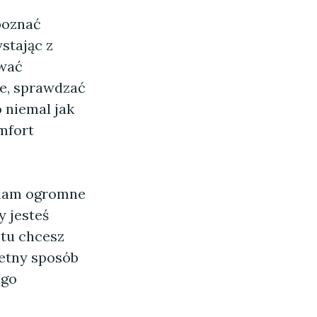
poznać
stając z
ować
e, sprawdzać
o niemal jak
mfort
 nam ogromne
y jesteś
stu chcesz
etny sposób
ego