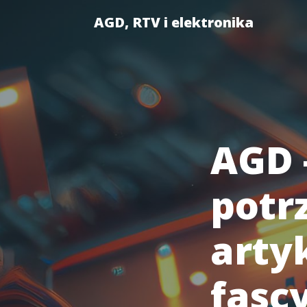
AGD, RTV i elektronika
AGD 
potr
arty
fasc