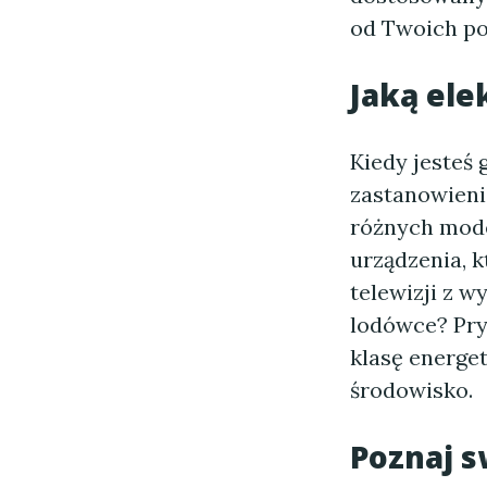
od Twoich po
Jaką ele
Kiedy jesteś 
zastanowieni
różnych mode
urządzenia, k
telewizji z 
lodówce? Pry
klasę energe
środowisko.
Poznaj s