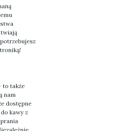
naną
kiemu
rstwa
twiają
 potrzebujesz
troniką!
– to także
ją nam
 że dostępne
 do kawy z
prania
iezależnie