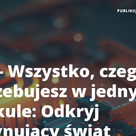
PUBLIKU
- Wszystko, cze
zebujesz w jed
kule: Odkryj
ynujący świat