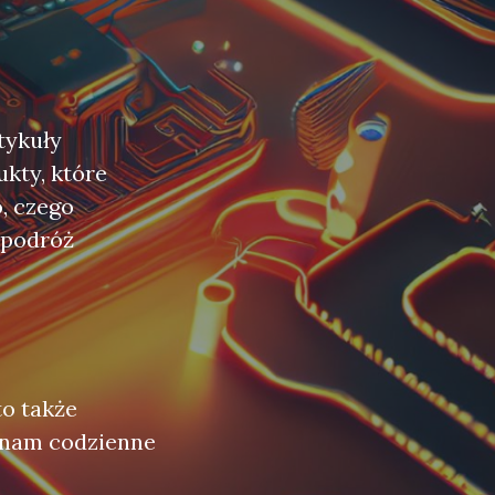
tykuły
kty, które
, czego
 podróż
to także
 nam codzienne