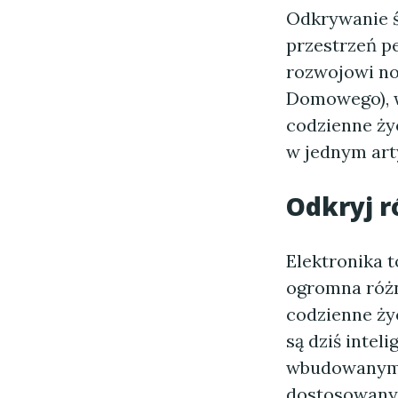
Odkrywanie ś
przestrzeń p
rozwojowi n
Domowego), w
codzienne ży
w jednym arty
Odkryj r
Elektronika t
ogromna różn
codzienne ży
są dziś inte
wbudowanym 
dostosowanym