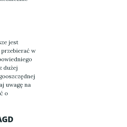
ze jest
 przebierać w
dpowiedniego
z dużej
rgooszczędnej
aj uwagę na
ć o
 AGD