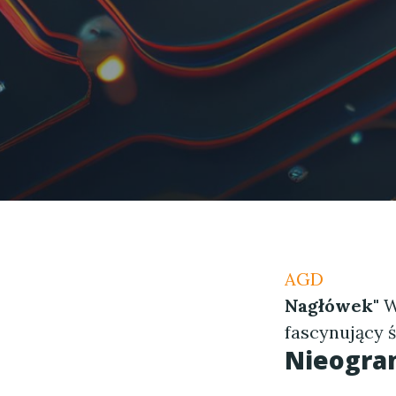
AGD
Nagłówek"
W
fascynujący ś
Nieogra