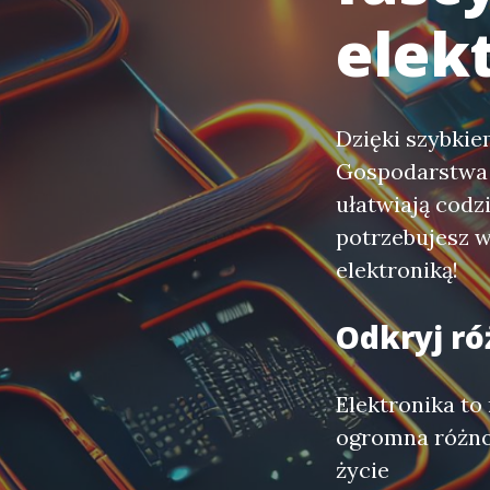
elekt
Dzięki szybki
Gospodarstwa 
ułatwiają codz
potrzebujesz w
elektroniką!
Odkryj ró
Elektronika to 
ogromna różno
życie