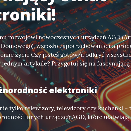
roniki!
emu rozwojowi nowoczesnych urządzeń AGD (Ar
Domowego), wzrosło zapotrzebowanie na produ
ienne życie Czy jesteś gotów/a odkryć wszystko
 jednym artykule? Przygotuj się na fascynującą
żnorodność elektroniki
nie tylko telewizory, telewizory czy kuchenki – 
rodność innych urządzeń AGD, które ułatwiają