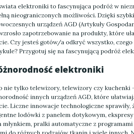
wiata elektroniki to fascynująca podróż w niez
ełną nieograniczonych możliwości. Dzięki szyb
owoczesnych urządzeń AGD (Artykuły Gospoda
zrosło zapotrzebowanie na produkty, które uła
cie. Czy jesteś gotów/a odkryć wszystko, czego
kule? Przygotuj się na fascynującą podróż elek
óżnorodność elektroniki
o nie tylko telewizory, telewizory czy kuchenki 
orodność innych urządzeń AGD, które ułatwia
cie. Liczne innowacje technologiczne sprawiły,
ligentne lodówki z panelem dotykowym, ekspresy
młynkiem, pralki automatyczne z programami 
i do różnych rodzajów tkanin i wiele innych. N