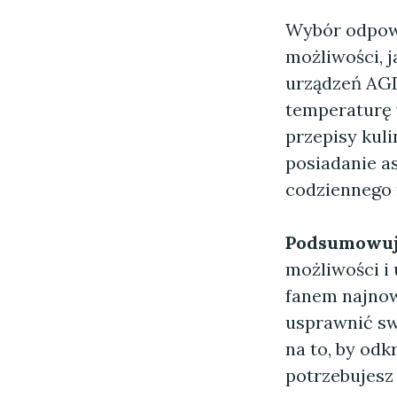
Wybór odpowi
możliwości, j
urządzeń AGD
temperaturę 
przepisy kuli
posiadanie a
codziennego 
Podsumowuj
możliwości i 
fanem najnow
usprawnić sw
na to, by odk
potrzebujesz