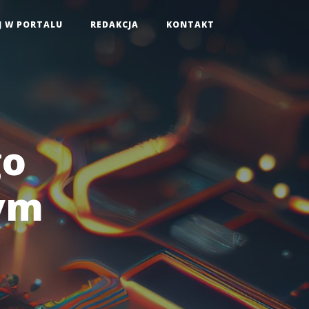
J W PORTALU
REDAKCJA
KONTAKT
go
nym