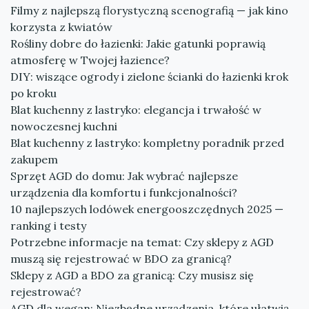
Filmy z najlepszą florystyczną scenografią — jak kino
korzysta z kwiatów
Rośliny dobre do łazienki: Jakie gatunki poprawią
atmosferę w Twojej łazience?
DIY: wiszące ogrody i zielone ścianki do łazienki krok
po kroku
Blat kuchenny z lastryko: elegancja i trwałość w
nowoczesnej kuchni
Blat kuchenny z lastryko: kompletny poradnik przed
zakupem
Sprzęt AGD do domu: Jak wybrać najlepsze
urządzenia dla komfortu i funkcjonalności?
10 najlepszych lodówek energooszczędnych 2025 —
ranking i testy
Potrzebne informacje na temat: Czy sklepy z AGD
muszą się rejestrować w BDO za granicą?
Sklepy z AGD a BDO za granicą: Czy musisz się
rejestrować?
AGD dla wegan: Niezbędne urządzenia, które ułatwią